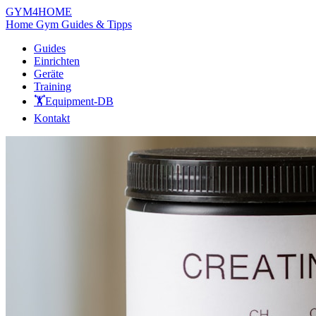
GYM
4HOME
Home Gym Guides & Tipps
Guides
Einrichten
Geräte
Training
🏋️
Equipment-DB
Kontakt