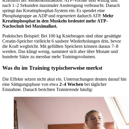
Kraftstoff der Muskelkontraktion. ATP-Vorräte sind winzig und
nach 1–2 Sekunden maximaler Anstrengung verbraucht. Danach
springt das Kreatinphosphat-System ein: Es spendet eine
Phosphatgruppe an ADP und regeneriert dadurch ATP.
Mehr
Kreatinphosphat in den Muskeln bedeutet mehr ATP-
Nachschub bei Maximallast.
Praktisches Beispiel: Bei 100 kg Kniebeugen sind ohne gesättigte
Creatin-Speicher vielleicht 6 saubere Wiederholungen drin, bevor
die Kraft wegbricht. Mit gefüllten Speichern können daraus 7–8
werden. Das klingt wenig, summiert sich aber über Monate und
hunderte Sätze zu messbar mehr Trainingsvolumen.
Was du im Training typischerweise merkst
Die Effekte setzen nicht akut ein. Untersuchungen deuten darauf hin
eine Sättigungsphase von etwa
2–4 Wochen
bei täglicher
Einnahme. Danach berichten Trainierende häufig: