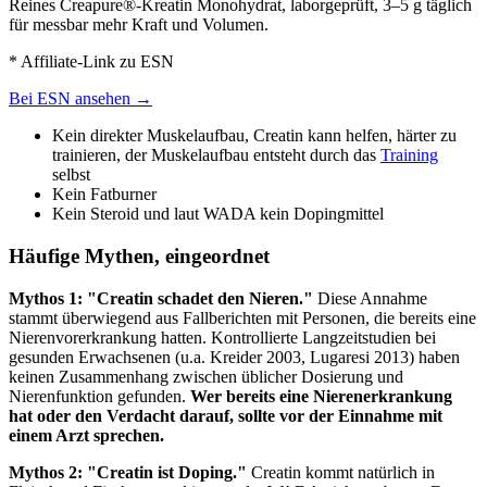
Reines Creapure®-Kreatin Monohydrat, laborgeprüft, 3–5 g täglich
für messbar mehr Kraft und Volumen.
* Affiliate-Link zu ESN
Bei ESN ansehen →
Kein direkter Muskelaufbau, Creatin kann helfen, härter zu
trainieren, der Muskelaufbau entsteht durch das
Training
selbst
Kein Fatburner
Kein Steroid und laut WADA kein Dopingmittel
Häufige Mythen, eingeordnet
Mythos 1: "Creatin schadet den Nieren."
Diese Annahme
stammt überwiegend aus Fallberichten mit Personen, die bereits eine
Nierenvorerkrankung hatten. Kontrollierte Langzeitstudien bei
gesunden Erwachsenen (u.a. Kreider 2003, Lugaresi 2013) haben
keinen Zusammenhang zwischen üblicher Dosierung und
Nierenfunktion gefunden.
Wer bereits eine Nierenerkrankung
hat oder den Verdacht darauf, sollte vor der Einnahme mit
einem Arzt sprechen.
Mythos 2: "Creatin ist Doping."
Creatin kommt natürlich in