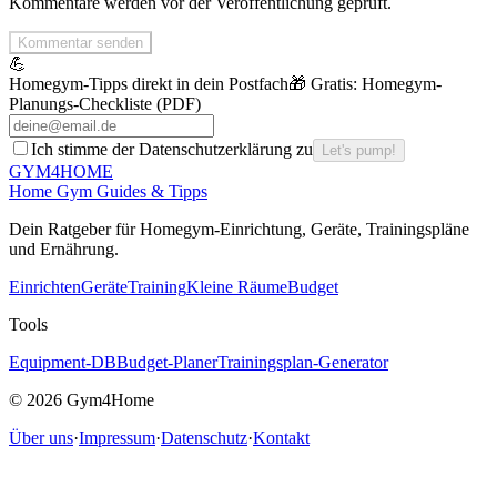
Kommentare werden vor der Veröffentlichung geprüft.
Kommentar senden
💪
Homegym-Tipps direkt in dein Postfach
🎁 Gratis:
Homegym-
Planungs-Checkliste (PDF)
Ich stimme der Datenschutzerklärung zu
Let's pump!
GYM
4HOME
Home Gym Guides & Tipps
Dein Ratgeber f
ü
r Homegym-Einrichtung, Ger
ä
te, Trainingspl
ä
ne
und Ern
ä
hrung.
Einrichten
Geräte
Training
Kleine Räume
Budget
Tools
Equipment-DB
Budget-Planer
Trainingsplan-Generator
©
2026
Gym4Home
Über uns
·
Impressum
·
Datenschutz
·
Kontakt