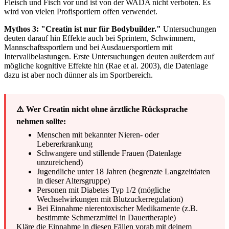
Fleisch und Fisch vor und ist von der WADA nicht verboten. Es
wird von vielen Profisportlern offen verwendet.
Mythos 3: "Creatin ist nur für Bodybuilder."
Untersuchungen
deuten darauf hin Effekte auch bei Sprintern, Schwimmern,
Mannschaftssportlern und bei Ausdauersportlern mit
Intervallbelastungen. Erste Untersuchungen deuten außerdem auf
mögliche kognitive Effekte hin (Rae et al. 2003), die Datenlage
dazu ist aber noch dünner als im Sportbereich.
⚠️ Wer Creatin nicht ohne ärztliche Rücksprache
nehmen sollte:
Menschen mit bekannter Nieren- oder
Lebererkrankung
Schwangere und stillende Frauen (Datenlage
unzureichend)
Jugendliche unter 18 Jahren (begrenzte Langzeitdaten
in dieser Altersgruppe)
Personen mit Diabetes Typ 1/2 (mögliche
Wechselwirkungen mit Blutzuckerregulation)
Bei Einnahme nierentoxischer Medikamente (z.B.
bestimmte Schmerzmittel in Dauertherapie)
Kläre die Einnahme in diesen Fällen vorab mit deinem