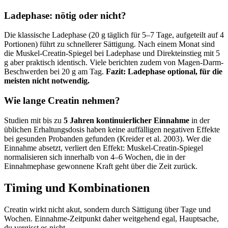
Ladephase: nötig oder nicht?
Die klassische Ladephase (20 g täglich für 5–7 Tage, aufgeteilt auf 4
Portionen) führt zu schnellerer Sättigung. Nach einem Monat sind
die Muskel-Creatin-Spiegel bei Ladephase und Direkteinstieg mit 5
g aber praktisch identisch. Viele berichten zudem von Magen-Darm-
Beschwerden bei 20 g am Tag.
Fazit: Ladephase optional, für die
meisten nicht notwendig.
Wie lange Creatin nehmen?
Studien mit bis zu
5 Jahren kontinuierlicher Einnahme
in der
üblichen Erhaltungsdosis haben keine auffälligen negativen Effekte
bei gesunden Probanden gefunden (Kreider et al. 2003). Wer die
Einnahme absetzt, verliert den Effekt: Muskel-Creatin-Spiegel
normalisieren sich innerhalb von 4–6 Wochen, die in der
Einnahmephase gewonnene Kraft geht über die Zeit zurück.
Timing und Kombinationen
Creatin wirkt nicht akut, sondern durch Sättigung über Tage und
Wochen. Einnahme-Zeitpunkt daher weitgehend egal, Hauptsache,
du vergisst es nicht.