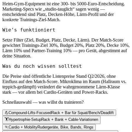
Heim-Gym-Equipment ist eine 300- bis 5000-Euro-Entscheidung.
Marketing-Specs wie „studio-tauglich“ sagen wenig —
entscheidend sind Platz, Decken-Höhe, Lärm-Profil und der
konkrete Trainings-Ziel-Match.
Wie's funktioniert
Setze Filter (Ziel, Budget, Platz, Decke, Lärm). Der Match-Score
gewichtet Trainings-Ziel 30%, Budget 20%, Platz 20%, Decke 10%,
Lärm 10% und Partner-Training 10% — pro Gerät, abgestimmt auf
deine Situation.
Was du noch wissen solltest
Die Preise sind öffentliche Listenpreise Stand Q2/2026, ohne
Einfluss auf den Match-Score. Mikroklima im Raum (Hallraum vs.
teppich-gedämpft) verändert die wahrgenommene Lärm-Klasse
stark — vor allem bei Cardio-Geräten und Power-Racks.
Schnellauswahl — was willst du trainieren?
💪
Compound-Lifts-Focused
Rack + Bar für Squat/Bench/Deadlift
🏋️
Hypertrophie-Setup
Rack + Bank + Cable-Variationen
🏃
Cardio + Mobility
Rudergeräte, Bike, Bands, Rings