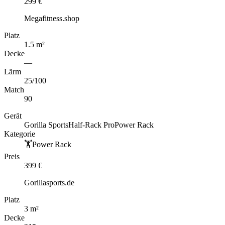
299
€
Megafitness.shop
Platz
1.5
m
²
Decke
—
Lärm
25
/100
Match
90
Gerät
Gorilla Sports
Half-Rack Pro
Power Rack
Kategorie
🏋️
Power Rack
Preis
399
€
Gorillasports.de
Platz
3
m
²
Decke