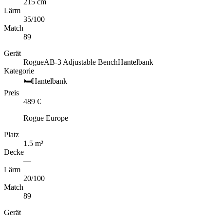
215 cm
Lärm
35
/100
Match
89
Gerät
Rogue
AB-3 Adjustable Bench
Hantelbank
Kategorie
🛏️
Hantelbank
Preis
489
€
Rogue Europe
Platz
1.5
m
²
Decke
—
Lärm
20
/100
Match
89
Gerät