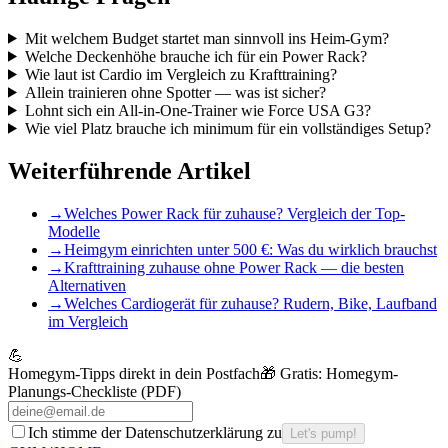
Mit welchem Budget startet man sinnvoll ins Heim-Gym?
Welche Deckenhöhe brauche ich für ein Power Rack?
Wie laut ist Cardio im Vergleich zu Krafttraining?
Allein trainieren ohne Spotter — was ist sicher?
Lohnt sich ein All-in-One-Trainer wie Force USA G3?
Wie viel Platz brauche ich minimum für ein vollständiges Setup?
Weiterführende Artikel
→
Welches Power Rack für zuhause? Vergleich der Top-
Modelle
→
Heimgym einrichten unter 500 €: Was du wirklich brauchst
→
Krafttraining zuhause ohne Power Rack — die besten
Alternativen
→
Welches Cardiogerät für zuhause? Rudern, Bike, Laufband
im Vergleich
💪
Homegym-Tipps direkt in dein Postfach
🎁 Gratis:
Homegym-
Planungs-Checkliste (PDF)
Ich stimme der Datenschutzerklärung zu
Let's pump!