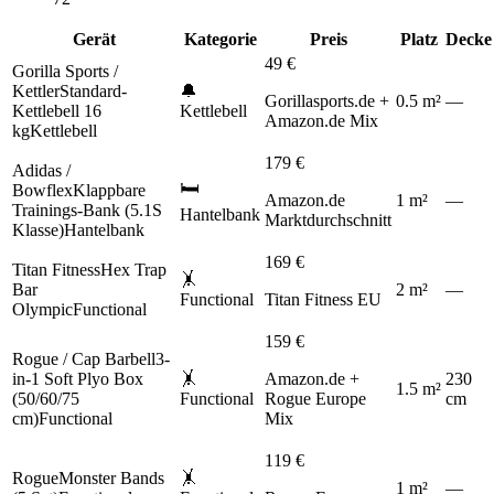
Gerät
Kategorie
Preis
Platz
Decke
49
€
Gorilla Sports /
Kettler
Standard-
🔔
Gorillasports.de +
0.5
m
²
—
Kettlebell 16
Kettlebell
Amazon.de Mix
kg
Kettlebell
179
€
Adidas /
🛏️
Bowflex
Klappbare
Amazon.de
1
m
²
—
Trainings-Bank (5.1S
Hantelbank
Marktdurchschnitt
Klasse)
Hantelbank
169
€
Titan Fitness
Hex Trap
🤸
Bar
2
m
²
—
Functional
Titan Fitness EU
Olympic
Functional
159
€
Rogue / Cap Barbell
3-
in-1 Soft Plyo Box
🤸
Amazon.de +
230
1.5
m
²
(50/60/75
Functional
Rogue Europe
cm
cm)
Functional
Mix
119
€
Rogue
Monster Bands
🤸
1
m
²
—