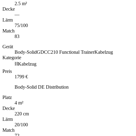
2.5
m
²
Decke
—
Lärm
75
/100
Match
83
Gerät
Body-Solid
GDCC210 Functional Trainer
Kabelzug
Kategorie
⛓️
Kabelzug
Preis
1799
€
Body-Solid DE Distribution
Platz
4
m
²
Decke
220 cm
Lärm
20
/100
Match
72