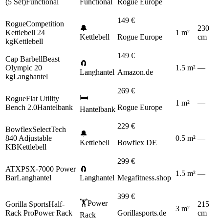
(5 Set)
Functional
Functional
Rogue Europe
149
€
Rogue
Competition
🔔
230
Kettlebell 24
1
m
²
Kettlebell
Rogue Europe
cm
kg
Kettlebell
149
€
Cap Barbell
Beast
🧲
Olympic 20
1.5
m
²
—
Langhantel
Amazon.de
kg
Langhantel
269
€
🛏️
Rogue
Flat Utility
1
m
²
—
Bench 2.0
Hantelbank
Rogue Europe
Hantelbank
229
€
Bowflex
SelectTech
🔔
840 Adjustable
0.5
m
²
—
Kettlebell
Bowflex DE
KB
Kettlebell
299
€
ATX
PSX-7000 Power
🧲
1.5
m
²
—
Bar
Langhantel
Langhantel
Megafitness.shop
399
€
🏋️
Power
Gorilla Sports
Half-
215
3
m
²
Rack Pro
Power Rack
Gorillasports.de
cm
Rack