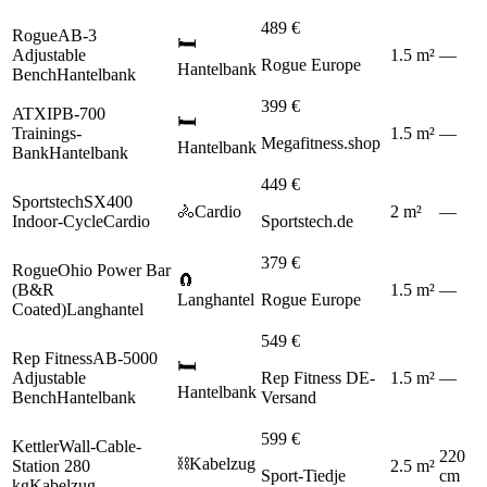
489
€
Rogue
AB-3
🛏️
Adjustable
1.5
m
²
—
Rogue Europe
Hantelbank
Bench
Hantelbank
399
€
ATX
IPB-700
🛏️
Trainings-
1.5
m
²
—
Megafitness.shop
Hantelbank
Bank
Hantelbank
449
€
Sportstech
SX400
🚴
Cardio
2
m
²
—
Indoor-Cycle
Cardio
Sportstech.de
379
€
Rogue
Ohio Power Bar
🧲
(B&R
1.5
m
²
—
Langhantel
Rogue Europe
Coated)
Langhantel
549
€
Rep Fitness
AB-5000
🛏️
Adjustable
Rep Fitness DE-
1.5
m
²
—
Hantelbank
Bench
Hantelbank
Versand
599
€
Kettler
Wall-Cable-
220
⛓️
Kabelzug
Station 280
2.5
m
²
Sport-Tiedje
cm
kg
Kabelzug