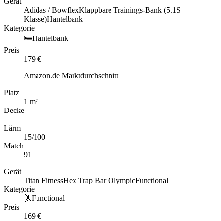
Gerät
Adidas / Bowflex
Klappbare Trainings-Bank (5.1S
Klasse)
Hantelbank
Kategorie
🛏️
Hantelbank
Preis
179
€
Amazon.de Marktdurchschnitt
Platz
1
m
²
Decke
—
Lärm
15
/100
Match
91
Gerät
Titan Fitness
Hex Trap Bar Olympic
Functional
Kategorie
🤸
Functional
Preis
169
€