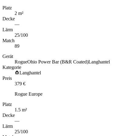
Platz
2
m
²
Decke
—
Lärm
25
/100
Match
89
Gerät
Rogue
Ohio Power Bar (B&R Coated)
Langhantel
Kategorie
🧲
Langhantel
Preis
379
€
Rogue Europe
Platz
1.5
m
²
Decke
—
Lärm
25
/100