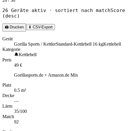
26
/
30
26
Gerät
e
aktiv · sortiert nach
matchScore
(
desc
)
🖨
Drucken
⬇ CSV-Export
Gerät
Gorilla Sports / Kettler
Standard-Kettlebell 16 kg
Kettlebell
Kategorie
🔔
Kettlebell
Preis
49
€
Gorillasports.de + Amazon.de Mix
Platz
0.5
m
²
Decke
—
Lärm
35
/100
Match
92