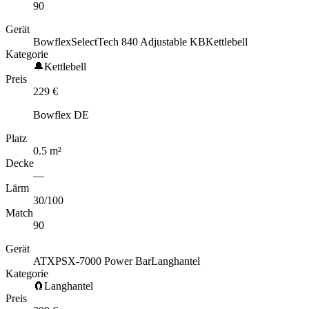
90
Gerät
Bowflex
SelectTech 840 Adjustable KB
Kettlebell
Kategorie
🔔
Kettlebell
Preis
229
€
Bowflex DE
Platz
0.5
m
²
Decke
—
Lärm
30
/100
Match
90
Gerät
ATX
PSX-7000 Power Bar
Langhantel
Kategorie
🧲
Langhantel
Preis