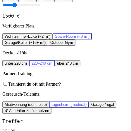
1500
€
Verfügbarer Platz
Wohnzimmer-Ecke (~2 m²)
Spare-Room (~8 m²)
Garage/Keller (~16+ m²)
Outdoor-Gym
Decken-Höhe
unter 220 cm
220–240 cm
über 240 cm
Partner-Training
Trainierst du oft mit Partner?
Geraeusch-Toleranz
Mietwohnung (sehr leise)
Eigenheim (moderat)
Garage / egal
↺ Alle Filter zurücksetzen
Treffer