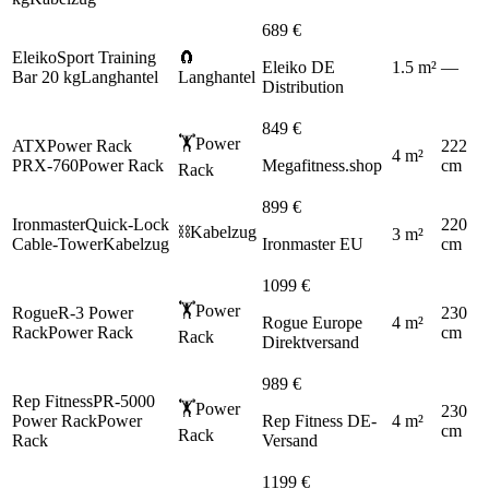
689
€
Eleiko
Sport Training
🧲
Eleiko DE
1.5
m
²
—
Bar 20 kg
Langhantel
Langhantel
Distribution
849
€
🏋️
Power
ATX
Power Rack
222
4
m
²
PRX-760
Power Rack
Megafitness.shop
cm
Rack
899
€
Ironmaster
Quick-Lock
220
⛓️
Kabelzug
3
m
²
Cable-Tower
Kabelzug
Ironmaster EU
cm
1099
€
🏋️
Power
Rogue
R-3 Power
230
Rogue Europe
4
m
²
Rack
Power Rack
cm
Rack
Direktversand
989
€
Rep Fitness
PR-5000
🏋️
Power
230
Power Rack
Power
Rep Fitness DE-
4
m
²
cm
Rack
Rack
Versand
1199
€