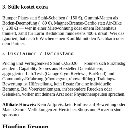
3. Stille kostet extra
Bumper Plates statt Stahl-Scheiben (+150
€
), Gummi-Matten als
Boden-Daempfung (+80
€
), Magnet-Bremse-Cardio statt Air-Bike
(+200
€
) — wer in einer Mietwohnung oder einem Reihenhaus
trainiert, zahlt für Lärm-Reduktion mindestens 400
€
drauf. Wer das
ignoriert, hat nach 6 Wochen einen Konflikt mit den Nachbarn oder
dem Partner.
⚠
Disclaimer / Datenstand
Pricing und Verfügbarkeit Stand Q2/2026 — können sich kurzfristig
aendern. Capability-Scores aus Hersteller-Datenblättern,
aggregierten Lab-Tests (Garage Gym Reviews, BarBend) und
Community-Erfahrung (r/homegym, r/powerlifting). Trainings-
Bewertung ist Hilfestellung, kein Ersatz für eine individuelle
Beratung. Bei Vorerkrankungen, insbesondere Ruecken oder
Gelenken, vorher mit deinem Arzt oder Physiotherapeuten sprechen.
Affiliate-Hinweis:
Kein Aufpreis, kein Einfluss auf Bewertung oder
Match-Score. Verlinkungen zu Hersteller-Shops und Amazon sind
sponsored.
Häufige Fragen