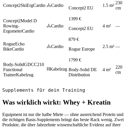
230
Concept2
SkiErg
Cardio
🚴
Cardio
1.5
m
²
Concept2 EU
cm
1399
€
Concept2
Model D
Rowing-
🚴
Cardio
4
m
²
—
Concept2 EU
Ergometer
Cardio
879
€
Rogue
Echo
🚴
Cardio
2.5
m
²
—
Bike
Cardio
Rogue Europe
1799
€
Body-Solid
GDCC210
220
⛓️
Kabelzug
Functional
Body-Solid DE
4
m
²
cm
Trainer
Kabelzug
Distribution
Supplements für dein Training
Was wirklich wirkt: Whey + Kreatin
Equipment ist nur die halbe Miete — ohne ausreichend Protein und
die richtigen Basis-Supplements bringt das beste Rack wenig. Zwei
Produkte, die über Jahrzehnte wissenschaftliche Evidenz auf ihrer