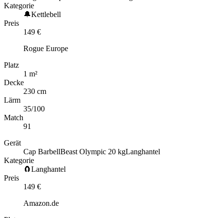
Kategorie
🔔
Kettlebell
Preis
149
€
Rogue Europe
Platz
1
m
²
Decke
230 cm
Lärm
35
/100
Match
91
Gerät
Cap Barbell
Beast Olympic 20 kg
Langhantel
Kategorie
🧲
Langhantel
Preis
149
€
Amazon.de