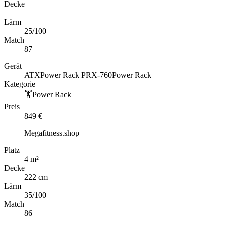
Decke
—
Lärm
25
/100
Match
87
Gerät
ATX
Power Rack PRX-760
Power Rack
Kategorie
🏋️
Power Rack
Preis
849
€
Megafitness.shop
Platz
4
m
²
Decke
222 cm
Lärm
35
/100
Match
86