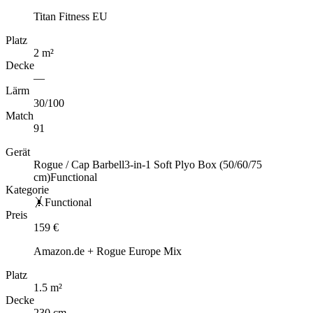
Titan Fitness EU
Platz
2
m
²
Decke
—
Lärm
30
/100
Match
91
Gerät
Rogue / Cap Barbell
3-in-1 Soft Plyo Box (50/60/75
cm)
Functional
Kategorie
🤸
Functional
Preis
159
€
Amazon.de + Rogue Europe Mix
Platz
1.5
m
²
Decke
230 cm