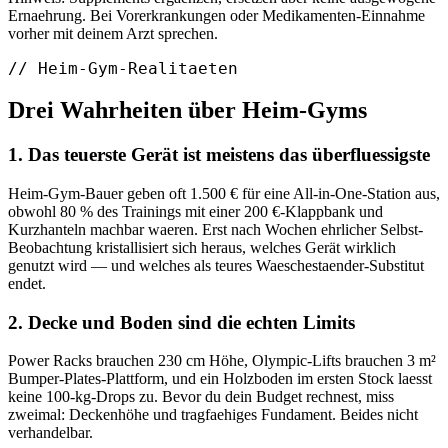
Ernaehrung. Bei Vorerkrankungen oder Medikamenten-Einnahme
vorher mit deinem Arzt sprechen.
// Heim-Gym-Realitaeten
Drei Wahrheiten über Heim-Gyms
1. Das teuerste Gerät ist meistens das überfluessigste
Heim-Gym-Bauer geben oft 1.500
€
für eine All-in-One-Station aus,
obwohl 80
% des Trainings mit einer 200
€
-Klappbank und
Kurzhanteln machbar waeren. Erst nach Wochen ehrlicher Selbst-
Beobachtung kristallisiert sich heraus, welches Gerät wirklich
genutzt wird — und welches als teures Waeschestaender-Substitut
endet.
2. Decke und Boden sind die echten Limits
Power Racks brauchen 230
cm Höhe, Olympic-Lifts brauchen 3
m
²
Bumper-Plates-Plattform, und ein Holzboden im ersten Stock laesst
keine 100-kg-Drops zu. Bevor du dein Budget rechnest, miss
zweimal: Deckenhöhe und tragfaehiges Fundament. Beides nicht
verhandelbar.