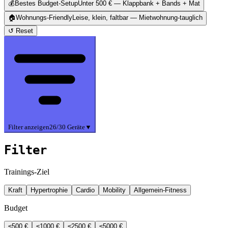
💰
Bestes Budget-Setup
Unter 500 € — Klappbank + Bands + Mat
🏠
Wohnungs-Friendly
Leise, klein, faltbar — Mietwohnung-tauglich
↺ Reset
Filter anzeigen
26
/
30
Geräte
▼
Filter
Trainings-Ziel
Kraft
Hypertrophie
Cardio
Mobility
Allgemein-Fitness
Budget
≤
500
€
≤
1000
€
≤
2500
€
≤
5000
€