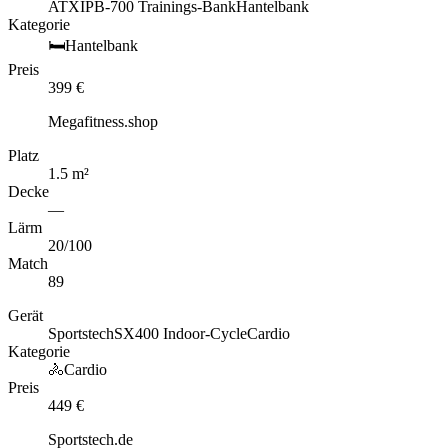
ATX
IPB-700 Trainings-Bank
Hantelbank
Kategorie
🛏️
Hantelbank
Preis
399
€
Megafitness.shop
Platz
1.5
m
²
Decke
—
Lärm
20
/100
Match
89
Gerät
Sportstech
SX400 Indoor-Cycle
Cardio
Kategorie
🚴
Cardio
Preis
449
€
Sportstech.de