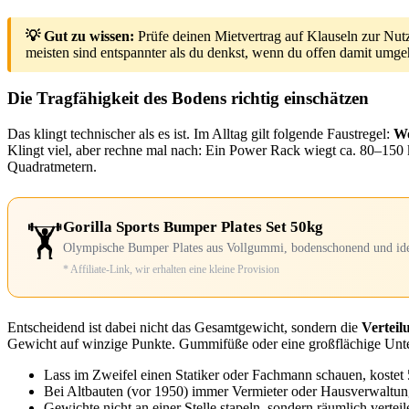
💡 Gut zu wissen:
Prüfe deinen Mietvertrag auf Klauseln zur Nut
meisten sind entspannter als du denkst, wenn du offen damit umge
Die Tragfähigkeit des Bodens richtig einschätzen
Das klingt technischer als es ist. Im Alltag gilt folgende Faustregel:
Wo
Klingt viel, aber rechne mal nach: Ein Power Rack wiegt ca. 80–15
Quadratmetern.
Gorilla Sports Bumper Plates Set 50kg
🏋️
Olympische Bumper Plates aus Vollgummi, bodenschonend und idea
* Affiliate-Link, wir erhalten eine kleine Provision
Entscheidend ist dabei nicht das Gesamtgewicht, sondern die
Verteil
Gewicht auf winzige Punkte. Gummifüße oder eine großflächige Unter
Lass im Zweifel einen Statiker oder Fachmann schauen, kostet 
Bei Altbauten (vor 1950) immer Vermieter oder Hausverwaltu
Gewichte nicht an einer Stelle stapeln, sondern räumlich verteil