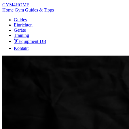
GYM
4HOME
Home Gym Guides & Tipps
Guides
Einrichten
Geräte
Training
🏋️
Equipment-DB
Kontakt