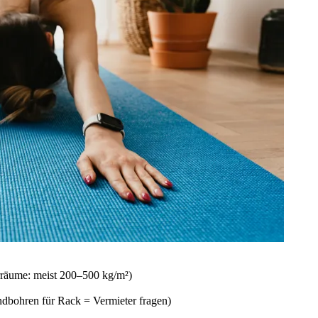
erräume: meist 200–500 kg/m²)
ohren für Rack = Vermieter fragen)