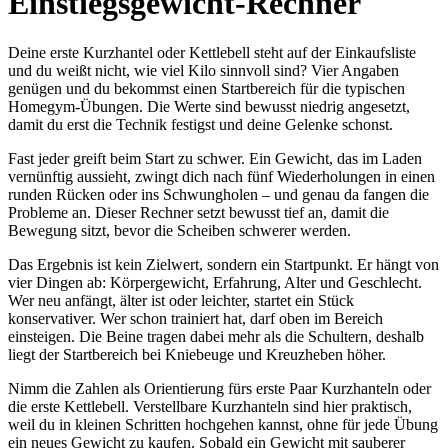
Einstiegsgewicht-Rechner
Deine erste Kurzhantel oder Kettlebell steht auf der Einkaufsliste
und du weißt nicht, wie viel Kilo sinnvoll sind? Vier Angaben
genügen und du bekommst einen Startbereich für die typischen
Homegym-Übungen. Die Werte sind bewusst niedrig angesetzt,
damit du erst die Technik festigst und deine Gelenke schonst.
Fast jeder greift beim Start zu schwer. Ein Gewicht, das im Laden
vernünftig aussieht, zwingt dich nach fünf Wiederholungen in einen
runden Rücken oder ins Schwungholen – und genau da fangen die
Probleme an. Dieser Rechner setzt bewusst tief an, damit die
Bewegung sitzt, bevor die Scheiben schwerer werden.
Das Ergebnis ist kein Zielwert, sondern ein Startpunkt. Er hängt von
vier Dingen ab: Körpergewicht, Erfahrung, Alter und Geschlecht.
Wer neu anfängt, älter ist oder leichter, startet ein Stück
konservativer. Wer schon trainiert hat, darf oben im Bereich
einsteigen. Die Beine tragen dabei mehr als die Schultern, deshalb
liegt der Startbereich bei Kniebeuge und Kreuzheben höher.
Nimm die Zahlen als Orientierung fürs erste Paar Kurzhanteln oder
die erste Kettlebell. Verstellbare Kurzhanteln sind hier praktisch,
weil du in kleinen Schritten hochgehen kannst, ohne für jede Übung
ein neues Gewicht zu kaufen. Sobald ein Gewicht mit sauberer