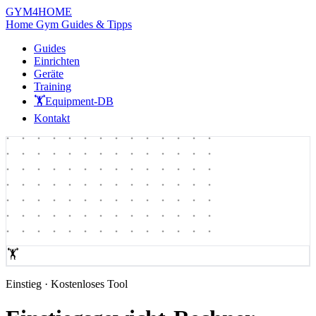
GYM
4HOME
Home Gym Guides & Tipps
Guides
Einrichten
Geräte
Training
🏋️
Equipment-DB
Kontakt
🏋️
Einstieg · Kostenloses Tool