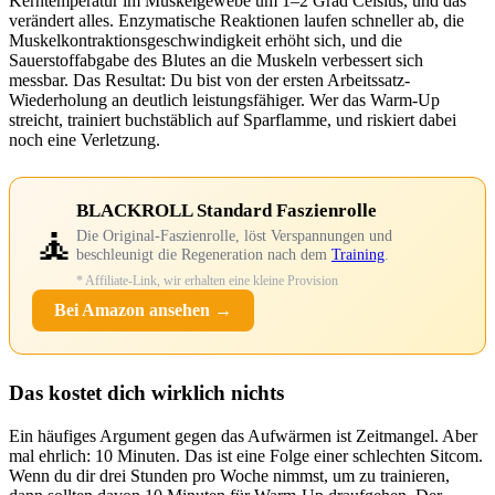
Kerntemperatur im Muskelgewebe um 1–2 Grad Celsius, und das
verändert alles. Enzymatische Reaktionen laufen schneller ab, die
Muskelkontraktionsgeschwindigkeit erhöht sich, und die
Sauerstoffabgabe des Blutes an die Muskeln verbessert sich
messbar. Das Resultat: Du bist von der ersten Arbeitssatz-
Wiederholung an deutlich leistungsfähiger. Wer das Warm-Up
streicht, trainiert buchstäblich auf Sparflamme, und riskiert dabei
noch eine Verletzung.
BLACKROLL Standard Faszienrolle
🧘
Die Original-Faszienrolle, löst Verspannungen und
beschleunigt die Regeneration nach dem
Training
.
* Affiliate-Link, wir erhalten eine kleine Provision
Bei Amazon ansehen →
Das kostet dich wirklich nichts
Ein häufiges Argument gegen das Aufwärmen ist Zeitmangel. Aber
mal ehrlich: 10 Minuten. Das ist eine Folge einer schlechten Sitcom.
Wenn du dir drei Stunden pro Woche nimmst, um zu trainieren,