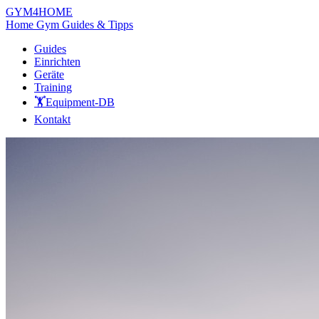
GYM
4HOME
Home Gym Guides & Tipps
Guides
Einrichten
Geräte
Training
🏋️
Equipment-DB
Kontakt