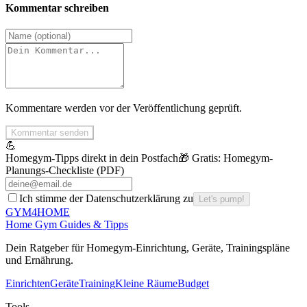
Kommentar schreiben
Kommentare werden vor der Veröffentlichung geprüft.
Kommentar senden
💪
Homegym-Tipps direkt in dein Postfach
🎁 Gratis:
Homegym-
Planungs-Checkliste (PDF)
Ich stimme der Datenschutzerklärung zu
Let's pump!
GYM
4HOME
Home Gym Guides & Tipps
Dein Ratgeber f
ü
r Homegym-Einrichtung, Ger
ä
te, Trainingspl
ä
ne
und Ern
ä
hrung.
Einrichten
Geräte
Training
Kleine Räume
Budget
Tools