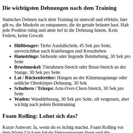
Die wichtigsten Dehnungen nach dem Training
Statisches Dehnen nach dem Training ist sinnvoll und effektiv, hier
gilt es, die Muskeln zu entspannen, die du gerade belastet hast. Halt
jede Position ruhig und atme tief in die Dehnung hinein. Kein
Federn, keine Gewalt.
Hüftbeuger:
Tiefer Ausfallschritt, 45 Sek pro Seite,
unverzichtbar nach Kniebeugen und Kreuzheben
Hamstrings:
Stehende oder liegende Beinhebung, 30 Sek pro
Seite
Brustmuskel:
Türrahmen-Stretch oder Brust-Stretch an der
Stange, 30 Sek pro Seite
Lat / Rückenbreiter:
Hängen an der Klimmzugstange oder
seitliche Oberkörper-Dehnung, 30 Sek
Schultern / Trizeps:
Arm-Over-Chest-Stretch, 30 Sek pro
Seite
Waden:
Wanddehnung, 30 Sek pro Seite, oft vergessen, aber
wichtig nach jedem Beintraining
Foam Rolling: Lohnt sich das?
Kurze Antwort: Ja, wenn du es richtig machst. Foam Rolling vor
dem Warm-Up kann lokale Verspannungen lösen und die