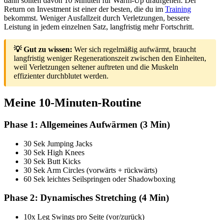
dann sollten davon 10 Minuten für Warm-Up draufgehen. Der
Return on Investment ist einer der besten, die du im
Training
bekommst. Weniger Ausfallzeit durch Verletzungen, bessere
Leistung in jedem einzelnen Satz, langfristig mehr Fortschritt.
💡 Gut zu wissen:
Wer sich regelmäßig aufwärmt, braucht
langfristig weniger Regenerationszeit zwischen den Einheiten,
weil Verletzungen seltener auftreten und die Muskeln
effizienter durchblutet werden.
Meine 10-Minuten-Routine
Phase 1: Allgemeines Aufwärmen (3 Min)
30 Sek Jumping Jacks
30 Sek High Knees
30 Sek Butt Kicks
30 Sek Arm Circles (vorwärts + rückwärts)
60 Sek leichtes Seilspringen oder Shadowboxing
Phase 2: Dynamisches Stretching (4 Min)
10x Leg Swings pro Seite (vor/zurück)