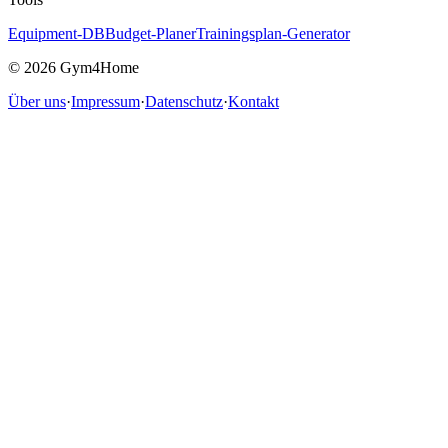
Equipment-DB
Budget-Planer
Trainingsplan-Generator
©
2026
Gym4Home
Über uns
·
Impressum
·
Datenschutz
·
Kontakt