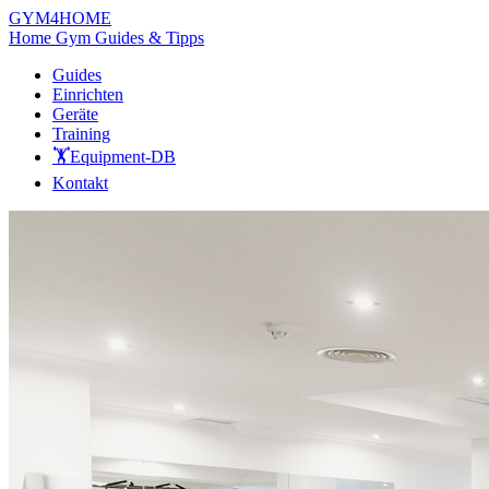
GYM
4HOME
Home Gym Guides & Tipps
Guides
Einrichten
Geräte
Training
🏋️
Equipment-DB
Kontakt