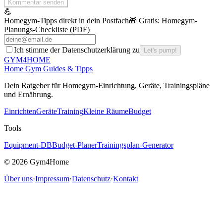
Kommentar senden
💪
Homegym-Tipps direkt in dein Postfach
🎁 Gratis:
Homegym-
Planungs-Checkliste (PDF)
Ich stimme der Datenschutzerklärung zu
Let's pump!
GYM
4HOME
Home Gym Guides & Tipps
Dein Ratgeber f
ü
r Homegym-Einrichtung, Ger
ä
te, Trainingspl
ä
ne
und Ern
ä
hrung.
Einrichten
Geräte
Training
Kleine Räume
Budget
Tools
Equipment-DB
Budget-Planer
Trainingsplan-Generator
©
2026
Gym4Home
Über uns
·
Impressum
·
Datenschutz
·
Kontakt