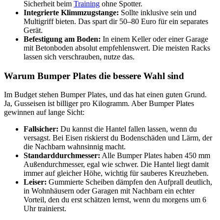
Sicherheit beim
Training
ohne Spotter.
Integrierte Klimmzugstange:
Sollte inklusive sein und
Multigriff bieten. Das spart dir 50–80 Euro für ein separates
Gerät.
Befestigung am Boden:
In einem Keller oder einer Garage
mit Betonboden absolut empfehlenswert. Die meisten Racks
lassen sich verschrauben, nutze das.
Warum Bumper Plates die bessere Wahl sind
Im Budget stehen Bumper Plates, und das hat einen guten Grund.
Ja, Gusseisen ist billiger pro Kilogramm. Aber Bumper Plates
gewinnen auf lange Sicht:
Fallsicher:
Du kannst die Hantel fallen lassen, wenn du
versagst. Bei Eisen riskierst du Bodenschäden und Lärm, der
die Nachbarn wahnsinnig macht.
Standarddurchmesser:
Alle Bumper Plates haben 450 mm
Außendurchmesser, egal wie schwer. Die Hantel liegt damit
immer auf gleicher Höhe, wichtig für sauberes Kreuzheben.
Leiser:
Gummierte Scheiben dämpfen den Aufprall deutlich,
in Wohnhäusern oder Garagen mit Nachbarn ein echter
Vorteil, den du erst schätzen lernst, wenn du morgens um 6
Uhr trainierst.