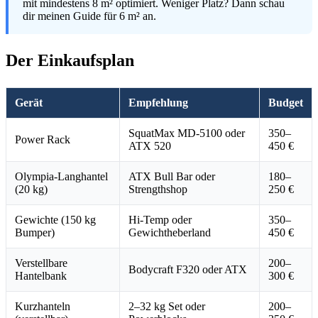
mit mindestens 8 m² optimiert. Weniger Platz? Dann schau
dir meinen Guide für 6 m² an.
Der Einkaufsplan
Gerät
Empfehlung
Budget
SquatMax MD-5100 oder
350–
Power Rack
ATX 520
450 €
Olympia-Langhantel
ATX Bull Bar oder
180–
(20 kg)
Strengthshop
250 €
Gewichte (150 kg
Hi-Temp oder
350–
Bumper)
Gewichtheberland
450 €
Verstellbare
200–
Bodycraft F320 oder ATX
Hantelbank
300 €
Kurzhanteln
2–32 kg Set oder
200–